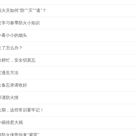
火灾如何“防”“灭”“逃”？
友学习春季防火小知识
小看小小的烟头
火了怎么办？
农耕忙，安全切莫忘
灾逃生方法
火备忘录请收好
节谨防火情
火期，这些常识要牢记！
小插排惹大祸
脱防火侠带你来“避雷”