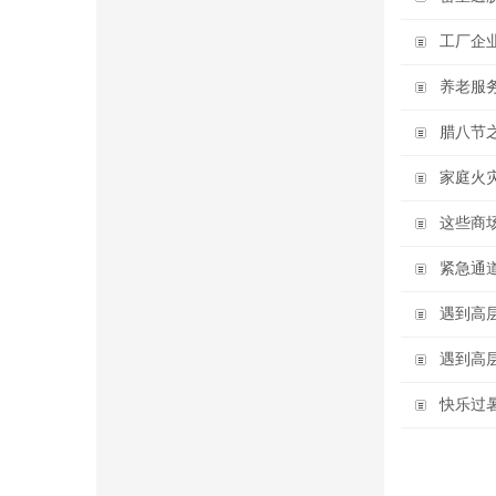
工厂企
养老服
腊八节之
家庭火
这些商
紧急通
遇到高
遇到高
快乐过