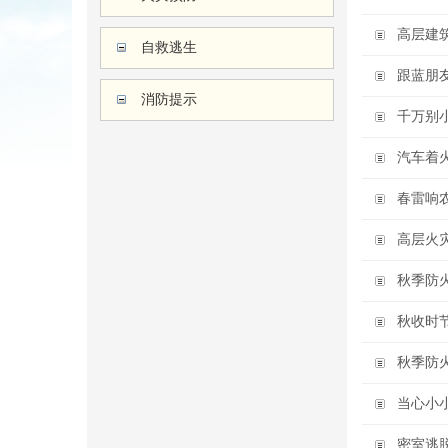
高层建筑
自救逃生
跟蓝朋
消防提示
千万别
汽车着
春雷响
高层火
秋季防
秋收时
秋季防
当心小
密室逃