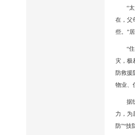
“
在，
父
些
。
”
“
灾，
极
防救援
物业、
据
力，为
防”“