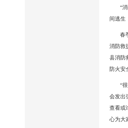
“
间逃生
春
消防救
县消防
防火
安
“
很
会发出
查看
或
心
为
大