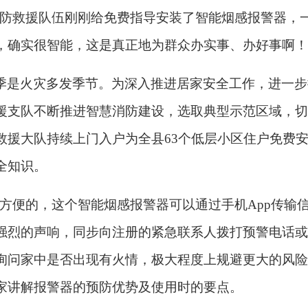
消防
救援队伍刚刚
给免费指导安装了智能烟感报警器，
，
确实很智能，
这是真正地为群众办实事、办好事啊！
季是火灾多发季节。为深入推进居家安全工作，进一步
援支队不断
推进智慧消防建设
，选取典型示范区域，切
救援大队持续上门入户为全县63个低层小区住户免费
全
知识。
方便的，这个
智能烟感报警器可
以
通过手机
App传
强烈
的
声响，同
步
向注册的
紧急
联系人拨打预警电话或
询问
家中是否出现
有
火情
，极大程度上规避更大的风险
家
讲解报警器的预防优势及
使用时的要点。