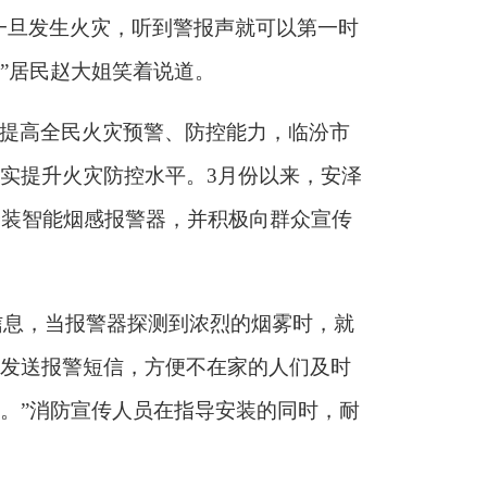
一旦发生火灾，听到警报声就可以第一时
”居民赵大姐笑着说道。
提高全民火灾预警、防控能力，
临汾市
实提升火灾防控水平。
3月份以来，安泽
安装智能烟感报警器，
并积极
向群众宣传
输信息，当报警器探测到浓
烈的
烟雾时，就
发送报警短信，
方便不在家的人们
及时
。
”消防宣传人员在
指导
安装的同时，耐