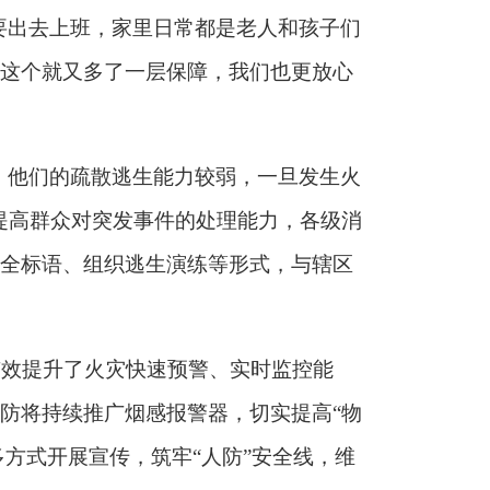
要出去上班，
家里日常都是老人
和孩子
们
这个就又多了一层保障
，我们也更放心
，
他们的疏散逃生能力较弱，
一旦发生火
提高群众对突发事件的处理能力，
各级消
全
标语
、组织逃生演练等形式，与
辖区
，有效提升了火灾快速预警、实时监控能
防将持续推广
烟感报警器
，切实提高
“物
多方式开展宣传，筑牢“人防”安全线，维