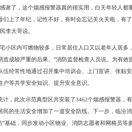
太感谢了，这个烟感报警器
真的
很实用，
白天年轻人都
母们
上了年纪，记性不好，有时会忘记关火关电，有了
居民李大哥说。
住宅小区内可燃物较多，日常居住人口
又
以老年人居多
易造成较严重的
后果。
”消防监督检查人员说。为有效
队伍
经常性
地
通过召开集中培训会、上门宣讲、张贴安
住户等共学安全知识
、提升安全意识
。
统计，此次
示范典型区
共安装了
3462个烟感报警器
居民的生活安全增加了一道安全防线。
下一步，临汾消
技防”基础，同步发动小区物业、消防志愿者和网格员等