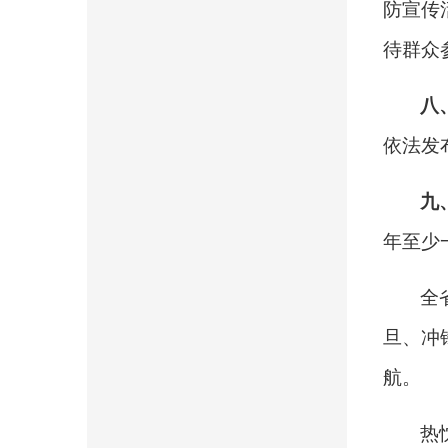
防宣传
待群众
八
依法发
九
年至少
全
旦、冲
航。
热