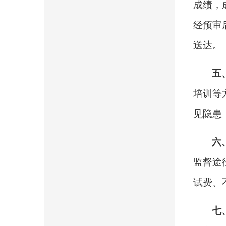
成绩，
经预审
送达。
五
培训等
见隐患
六
监督途
试费、
七