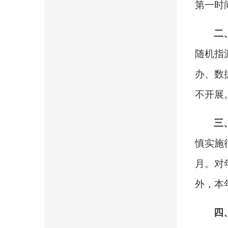
第一时
二
随机指
办、数
不开展
三
慎实施
月。对
外，本
四