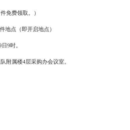
文件免费领取。）
件地点（即开启地点）
9
日
9
时。
总队附属楼4层采购办会议室。