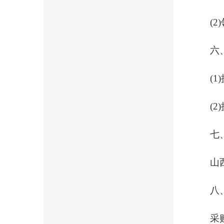
(
六
(
(
七
山
八
采