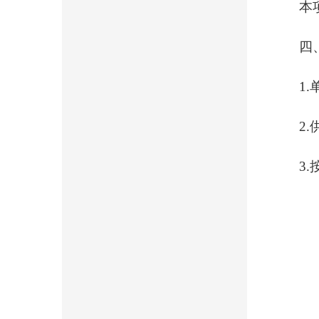
本
四
1
2
3