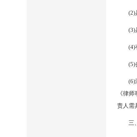
(
(
(
(
(
《律师
责人需
三