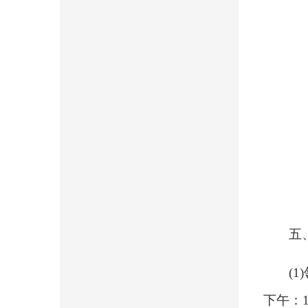
五
(1
下午：14