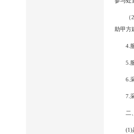
参与处
（
助甲方
4.
5
6
7
二
(