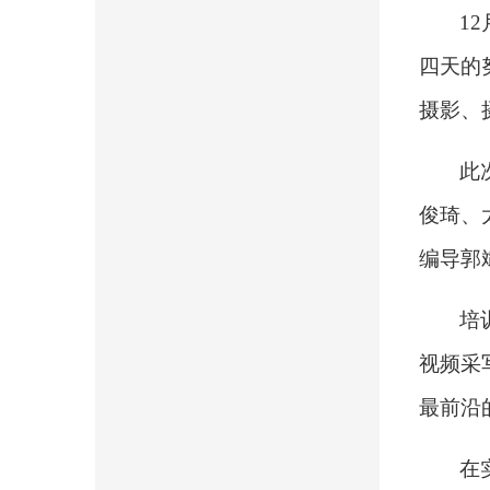
12
四天的
摄影、
此
俊琦、
编导郭
培
视频采
最前沿
在