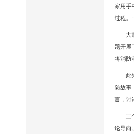
家用手
过程。
大
题开展
将消防
此
防故事
言，讨
三
论导向