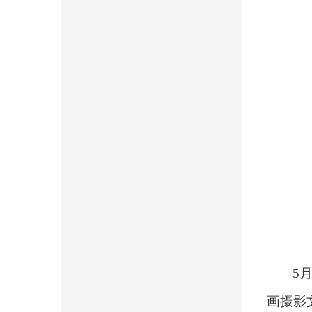
5
画摄影