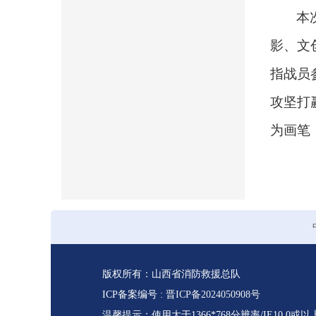
本
影、文
指战员
攻坚打
为画笔
版权所有：山西省消防救援总队
ICP备案编号 :
晋ICP备2024050908号
温馨提示：使用大于1366*768分辨率/IE10.