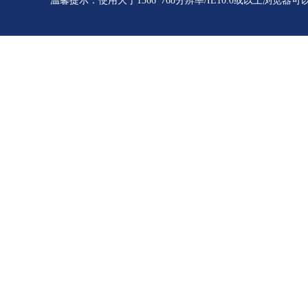
温馨提示：使用大于1366*768分辨率/IE10.0或以上浏览