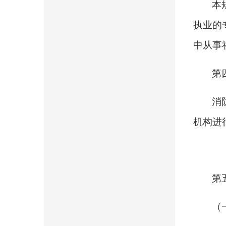
本
执业的
中从事
第
消
机构进
第
（