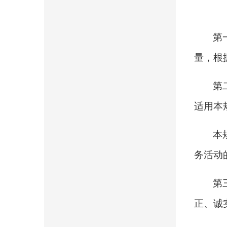
第
量，根
第
适用本
本
务活动
第
正、诚