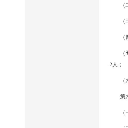
（
（
（
（
2人；
（
第
（